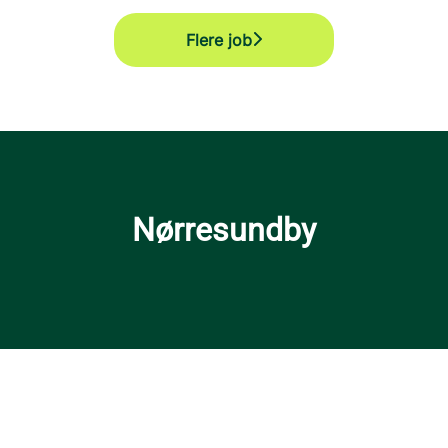
Flere job
Nørresundby