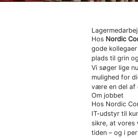
Lagermedarbejd
Hos
Nordic Co
gode kollegaer
plads til grin
Vi søger lige n
mulighed for di
være en del af
Om jobbet
Hos Nordic Com
IT-udstyr til ku
sikre, at vores
tiden – og i pe