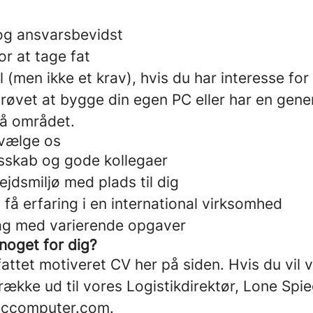
og ansvarsbevidst
or at tage fat
l (men ikke et krav), hvis du har interesse for 
røvet at bygge din egen PC eller har en gene
å området.
 vælge os
esskab og gode kollegaer
ejdsmiljø med plads til dig
 få erfaring i en international virksomhed
ag med varierende opgaver
noget for dig?
attet motiveret CV her på siden. Hvis du vil
række ud til vores Logistikdirektør, Lone Spi
diccomputer.com.