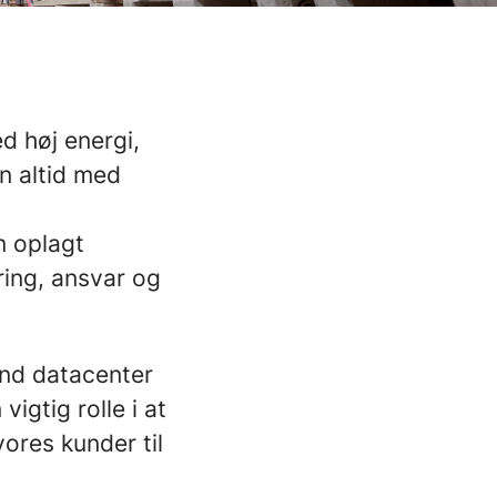
d høj energi,
n altid med
n oplagt
ring, ansvar og
end datacenter
vigtig rolle i at
vores kunder til