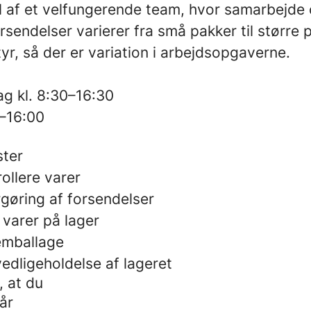
l af et velfungerende team, hvor samarbejde o
rsendelser varierer fra små pakker til større 
yr, så der er variation i arbejdsopgaverne.
g kl. 8:30–16:30
0–16:00
ster
ollere varer
rgøring af forsendelser
 varer på lager
emballage
edligeholdelse af lageret
, at du
år