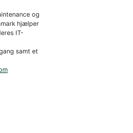
aintenance og
nmark hjælper
eres IT-
lgang samt et
com