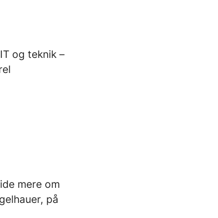
IT og teknik –
rel
 vide mere om
egelhauer, på