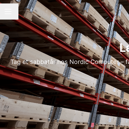
Skift sprog
KARRIEREMENU
L
Tag et sabbatår hos Nordic Computer – få