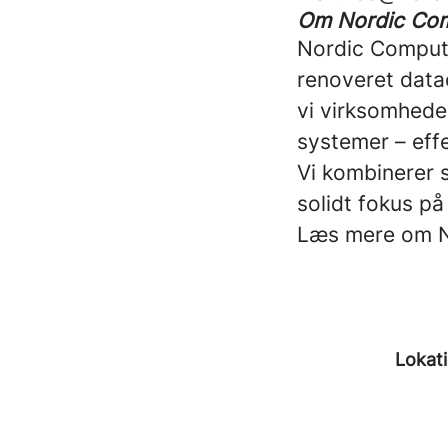
Om Nordic Co
Nordic Compute
renoveret data
vi virksomhede
systemer – effe
Vi kombinerer s
solidt fokus på
Læs mere om N
Lokat