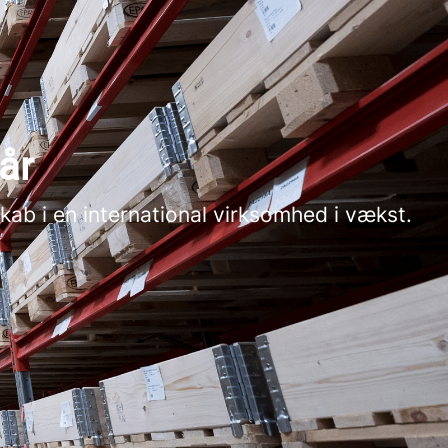
år
ab i en international virksomhed i vækst.