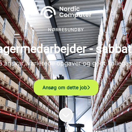
NØRRESUNDBY
agermedarbejder - sabbat
 ansvar, varierede opgaver og godt kollegask
Ansøg om dette job