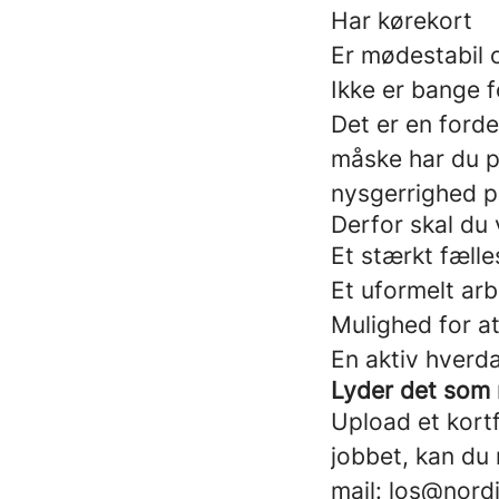
Har kørekort
Er mødestabil 
Ikke er bange f
Det er en forde
måske har du p
nysgerrighed p
Derfor skal du
Et stærkt fæll
Et uformelt arb
Mulighed for at
En aktiv hverd
Lyder det som 
Upload et kortf
jobbet, kan du 
mail: los@nor