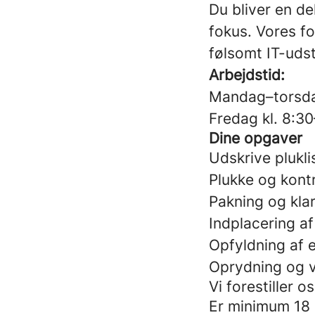
Du bliver en de
fokus. Vores fo
følsomt IT-udst
Arbejdstid:
Mandag–torsda
Fredag kl. 8:3
Dine opgaver
Udskrive plukli
Plukke og kontr
Pakning og kla
Indplacering af
Opfyldning af 
Oprydning og v
Vi forestiller os
Er minimum 18 