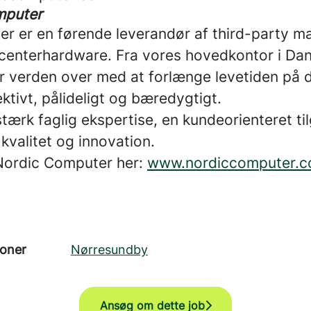
mputer
r er en førende leverandør af third-party m
centerhardware. Fra vores hovedkontor i Da
r verden over med at forlænge levetiden på d
ktivt, pålideligt og bæredygtigt.
tærk faglig ekspertise, en kundeorienteret ti
 kvalitet og innovation.
ordic Computer her:
www.nordiccomputer.
ioner
Nørresundby
Ansøg om dette job